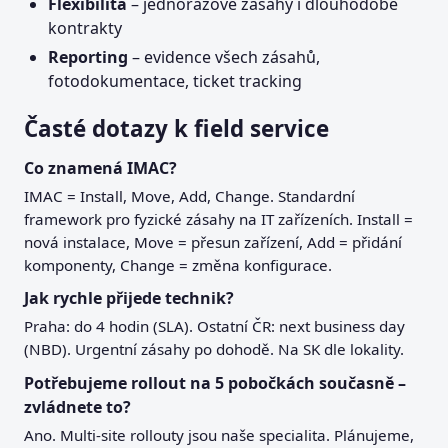
Flexibilita
– jednorázové zásahy i dlouhodobé
kontrakty
Reporting
– evidence všech zásahů,
fotodokumentace, ticket tracking
Časté dotazy k field service
Co znamená IMAC?
IMAC = Install, Move, Add, Change. Standardní
framework pro fyzické zásahy na IT zařízeních. Install =
nová instalace, Move = přesun zařízení, Add = přidání
komponenty, Change = změna konfigurace.
Jak rychle přijede technik?
Praha: do 4 hodin (SLA). Ostatní ČR: next business day
(NBD). Urgentní zásahy po dohodě. Na SK dle lokality.
Potřebujeme rollout na 5 pobočkách současně –
zvládnete to?
Ano. Multi-site rollouty jsou naše specialita. Plánujeme,