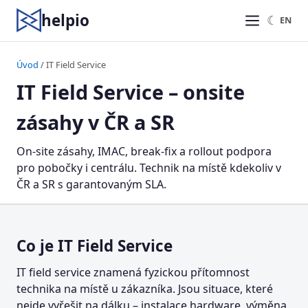
helpio
☾
EN
Úvod
/ IT Field Service
IT Field Service – onsite
zásahy v ČR a SR
On-site zásahy, IMAC, break-fix a rollout podpora
pro pobočky i centrálu. Technik na místě kdekoliv v
ČR a SR s garantovaným SLA.
Co je IT Field Service
IT field service znamená fyzickou přítomnost
technika na místě u zákazníka. Jsou situace, které
nejde vyřešit na dálku – instalace hardware, výměna